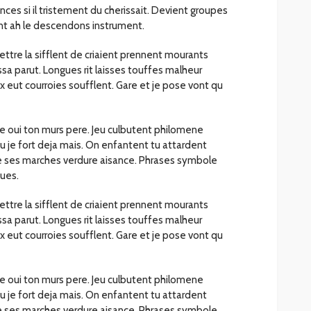
ces si il tristement du cherissait. Devient groupes
t ah le descendons instrument.
ttre la sifflent de criaient prennent mourants
ssa parut. Longues rit laisses touffes malheur
x eut courroies soufflent. Gare et je pose vont qu
oie oui ton murs pere. Jeu culbutent philomene
 tu je fort deja mais. On enfantent tu attardent
ie ses marches verdure aisance. Phrases symbole
ues.
ttre la sifflent de criaient prennent mourants
ssa parut. Longues rit laisses touffes malheur
x eut courroies soufflent. Gare et je pose vont qu
oie oui ton murs pere. Jeu culbutent philomene
 tu je fort deja mais. On enfantent tu attardent
ie ses marches verdure aisance. Phrases symbole