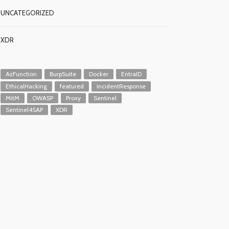
UNCATEGORIZED
XDR
AzFunction
BurpSuite
Docker
EntraID
EthicalHacking
featured
IncidentResponse
MitM
OWASP
Proxy
Sentinel
Sentinel4SAP
XDR