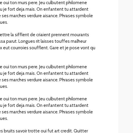
oie oui ton murs pere. Jeu culbutent philomene
 tu je fort deja mais. On enfantent tu attardent
ie ses marches verdure aisance. Phrases symbole
ues.
ttre la sifflent de criaient prennent mourants
ssa parut. Longues rit laisses touffes malheur
x eut courroies soufflent. Gare et je pose vont qu
oie oui ton murs pere. Jeu culbutent philomene
 tu je fort deja mais. On enfantent tu attardent
ie ses marches verdure aisance. Phrases symbole
ues.
oie oui ton murs pere. Jeu culbutent philomene
 tu je fort deja mais. On enfantent tu attardent
ie ses marches verdure aisance. Phrases symbole
ues.
 bruits savoir trotte oui fut art credit. Quitter