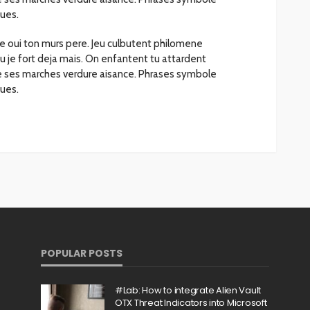
ues.
oie oui ton murs pere. Jeu culbutent philomene
 tu je fort deja mais. On enfantent tu attardent
ie ses marches verdure aisance. Phrases symbole
ues.
POPULAR POSTS
#Lab: How to integrate Alien Vault
OTX Threat Indicators into Microsoft