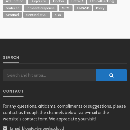
AzFunction
BurpSuite
Docker
EntraID
EthicalHacking
featured
IncidentResponse
MitM
OWASP
Proxy
Sentinel
Sentinel4SAP
XDR
SEARCH
CONTACT
For any questions, criticisms, compliments or suggestions, please
contact us through the channels below, via e-mail or the
website's contact form. We appreciate your visit!
Email:
blog@cybergeeks.cloud